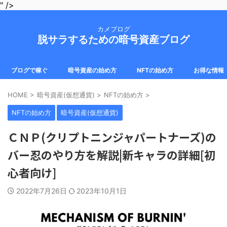
" />
カメブログ
脱サラするための暗号資産ブログ
ブログで稼ぐ
暗号資産の始め方
NFTの始め方
お得な情報
HOME
>
暗号資産(仮想通貨)
>
NFTの始め方
>
NFTの始め方
暗号資産(仮想通貨)
ＣＮＰ(クリプトニンジャパートナーズ)の
バー忍のやり方を解説|新キャラの詳細[初
心者向け]
2022年7月26日
2023年10月1日