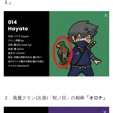
ミ」
２．風魔クラン(出身)「蛇ノ目」の相棒
「オロチ」