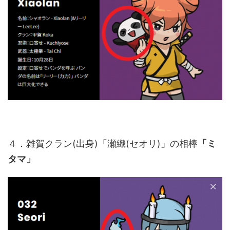
４．雑賀クラン(出身)「瀬織(セオリ)」の相棒
「ミ
タマ」