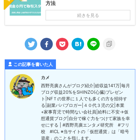
方法
続きを見る
この記事を書いた人
カメ
西野亮廣さんがブログ紹介|総収益141万|毎月
ブログ収益20%をSHINZO(心臓)プレゼン
ト|NFＴの世界に１人でも多くの方を招待す
る|副業パパブロガー|４０代３児の父|本業
+家事育児で時間ない会社員|給料に不安→仮
想通貨ブログ|自分で稼ぐ力をつけて家族を幸
せにする | #西野亮廣エンタメ研究所 #フリ
校 #ICL ※当サイトの「仮想通貨」は「暗号
資産」のことを指します。