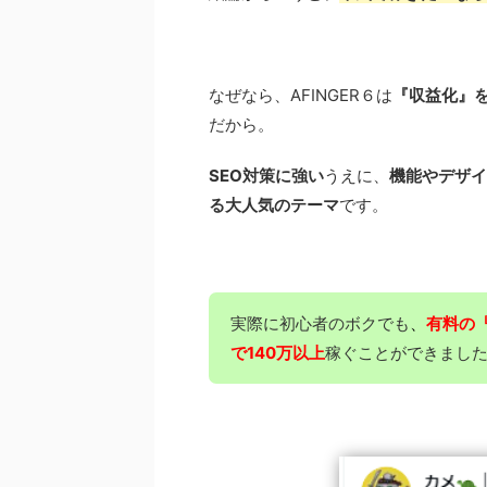
なぜなら、AFINGER６は
『収益化』を
だから。
SEO対策に強い
うえに、
機能やデザイ
る大人気のテーマ
です。
実際に初心者のボクでも
、
有料の『
で140万以上
稼ぐことができまし