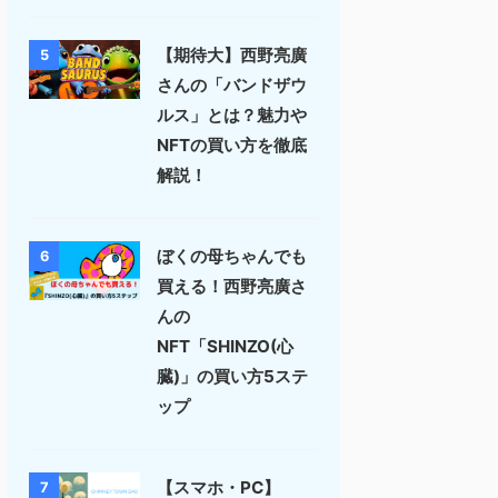
【期待大】西野亮廣
5
さんの「バンドザウ
ルス」とは？魅力や
NFTの買い方を徹底
解説！
ぼくの母ちゃんでも
6
買える！西野亮廣さ
んの
NFT「SHINZO(心
臓)」の買い方5ステ
ップ
【スマホ・PC】
7