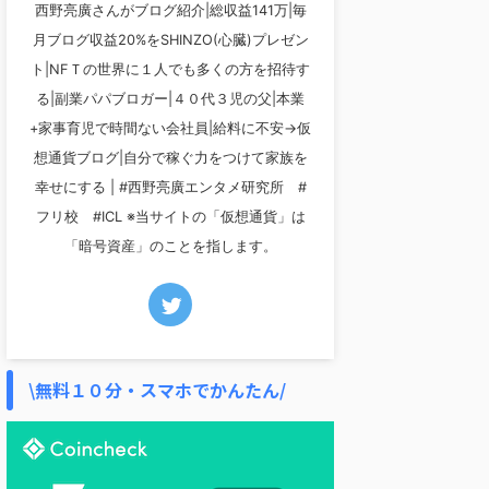
西野亮廣さんがブログ紹介|総収益141万|毎
月ブログ収益20%をSHINZO(心臓)プレゼン
ト|NFＴの世界に１人でも多くの方を招待す
る|副業パパブロガー|４０代３児の父|本業
+家事育児で時間ない会社員|給料に不安→仮
想通貨ブログ|自分で稼ぐ力をつけて家族を
幸せにする | #西野亮廣エンタメ研究所 #
フリ校 #ICL ※当サイトの「仮想通貨」は
「暗号資産」のことを指します。
\無料１０分・スマホでかんたん/