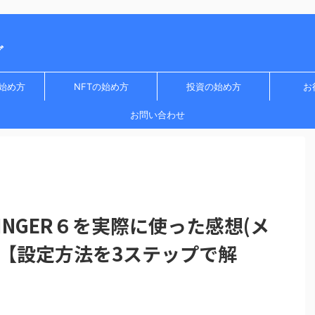
グ
始め方
NFTの始め方
投資の始め方
お
お問い合わせ
INGER６を実際に使った感想(メ
)【設定方法を3ステップで解