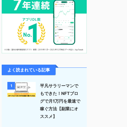
よく読まれている記事
平凡サラリーマンで
1
もできた！NFTブロ
グで月1万円を最速で
稼ぐ方法【副業にオ
ススメ】