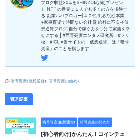
ブログ収益20%をSHINZO(心臓)プレゼン
ト|NFＴの世界に１人でも多くの方を招待す
る|副業パパブロガー|４０代３児の父|本業
+家事育児で時間ない会社員|給料に不安→仮
想通貨ブログ|自分で稼ぐ力をつけて家族を幸
せにする | #西野亮廣エンタメ研究所 #フリ
校 #ICL ※当サイトの「仮想通貨」は「暗号
資産」のことを指します。
-
暗号資産(仮想通貨)
,
暗号資産の始め方
関連記事
暗号資産(仮想通貨)
暗号資産の始め方
[初心者向け]かんたん！コインチェ