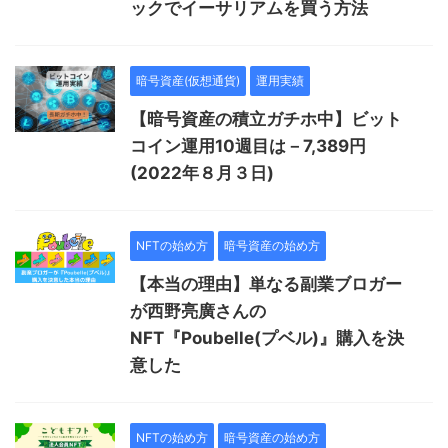
ックでイーサリアムを買う方法
暗号資産(仮想通貨)
運用実績
【暗号資産の積立ガチホ中】ビット
コイン運用10週目は－7,389円
(2022年８月３日)
NFTの始め方
暗号資産の始め方
【本当の理由】単なる副業ブロガー
が西野亮廣さんの
NFT『Poubelle(プベル)』購入を決
意した
NFTの始め方
暗号資産の始め方