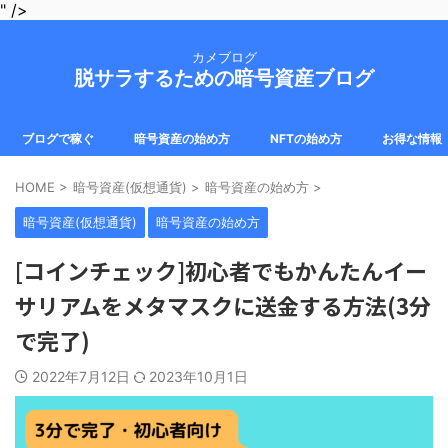
" />
カメブログ
脱サラするための暗号資産ブログ
ブログで稼ぐ
暗号資産の始め方
NFTの始め方
お得な情報
HOME
>
暗号資産(仮想通貨)
>
暗号資産の始め方
>
暗号資産(仮想通貨)
暗号資産の始め方
[コインチェック]初心者でもかんたんイー
サリアムをメタマスクに送金する方法(3分
で完了)
2022年7月12日
2023年10月1日